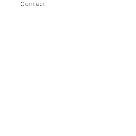
Contact
”HAWAIIを日常の中に”をコンセプトに
2024年7月に誕生した
ペレズヒーリングママキティー。