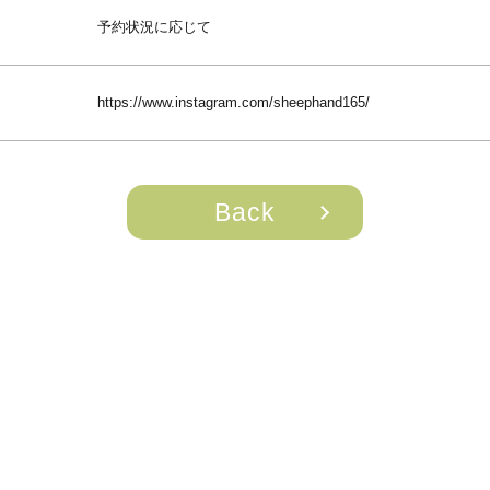
予約状況に応じて
https://www.instagram.com/sheephand165/
Back