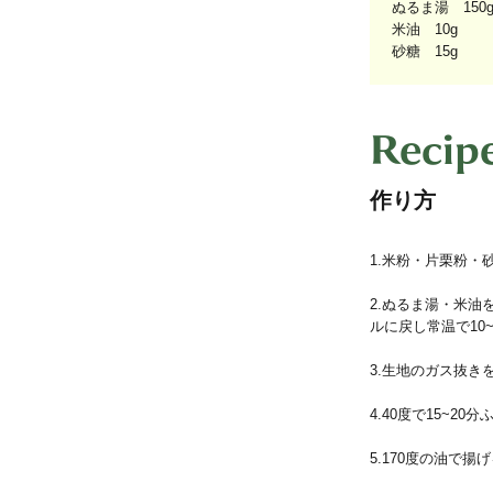
ぬるま湯 150
米油 10g
砂糖 15g
Recip
作り方
1.米粉・片栗粉
2.ぬるま湯・米
ルに戻し常温で10
3.生地のガス抜き
4.40度で15~2
5.170度の油で揚