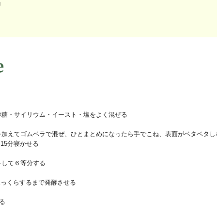
g
e
・砂糖・サイリウム・イースト・塩をよく混ぜる
油を加えてゴムベラで混ぜ、ひとまとめになったら手でこね、表面がベタベタし
~15分寝かせる
をして６等分する
0分ふっくらするまで発酵させる
げる