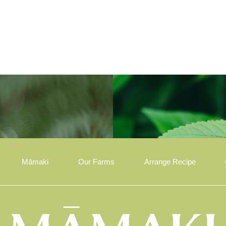
Māmaki
Our Farms
Arrange Recipe