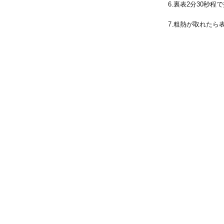
6.裏表2分30秒程
7.粗熱が取れた