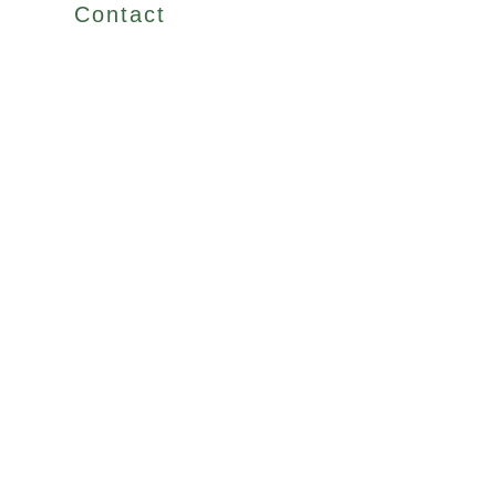
Contact
ママキベーグル
ママキティーが簡単に茶葉ごと食べられます！嚙むほどにママ
キの味・香りが楽しめて、おやつ＆お食事にオススメです。
材料
4人分
・強力粉 300g
・きび砂糖 20g
・ドライイースト 3g
・ママキティー 1包
・水 180cc
・塩 3g
・オリーブオイル 10g