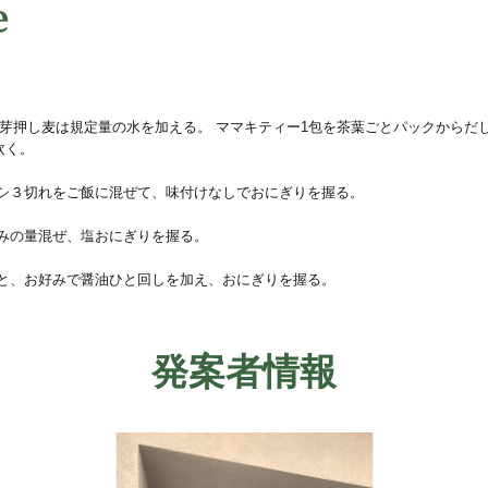
e
胚芽押し麦は規定量の水を加える。 ママキティー1包を茶葉ごとパックからだ
炊く。
ワシ３切れをご飯に混ぜて、味付けなしでおにぎりを握る。
好みの量混ぜ、塩おにぎりを握る。
ビと、お好みで醤油ひと回しを加え、おにぎりを握る。
発案者情報