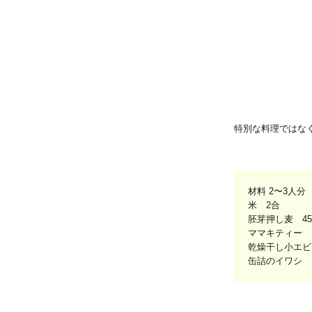
特別な料理ではな
材料 2〜3人分
米 2合
胚芽押し麦 45
ママキティー 
乾燥干し小エビ 
缶詰のイワシ 