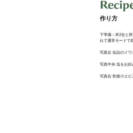
Recip
作り方
下準備：米2合と
れて通常モードで
写真左 缶詰のイ
写真中央 塩をお
写真右 乾燥小エ